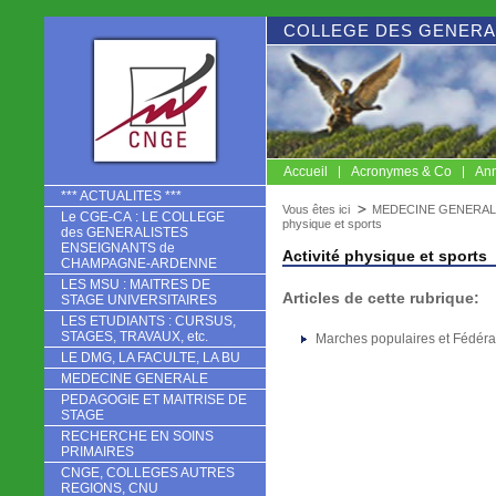
COLLEGE DES GENERA
Accueil
Acronymes & Co
Ann
CNGE
*** ACTUALITES ***
Vous êtes ici
MEDECINE GENERAL
Le CGE-CA : LE COLLEGE
physique et sports
des GENERALISTES
ENSEIGNANTS de
Activité physique et sports
CHAMPAGNE-ARDENNE
LES MSU : MAITRES DE
Articles de cette rubrique:
STAGE UNIVERSITAIRES
LES ETUDIANTS : CURSUS,
STAGES, TRAVAUX, etc.
Marches populaires et Fédéra
LE DMG, LA FACULTE, LA BU
MEDECINE GENERALE
PEDAGOGIE ET MAITRISE DE
STAGE
RECHERCHE EN SOINS
PRIMAIRES
CNGE, COLLEGES AUTRES
REGIONS, CNU