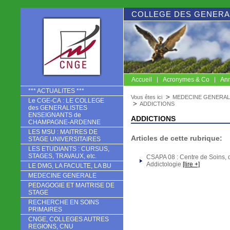
COLLEGE DES GENERA
Accueil
Acronymes & Co
Ann
CNGE
*** ACTUALITES ***
Vous êtes ici
MEDECINE GENERAL
Le CGE-CA : LE COLLEGE
ADDICTIONS
des GENERALISTES
ENSEIGNANTS de
ADDICTIONS
CHAMPAGNE-ARDENNE
LES MSU : MAITRES DE
Articles de cette rubrique:
STAGE UNIVERSITAIRES
LES ETUDIANTS : CURSUS,
STAGES, TRAVAUX, etc.
CSAPA 08 : Centre de Soins,
Addictologie
[lire +]
LE DMG, LA FACULTE, LA BU
MEDECINE GENERALE
PEDAGOGIE ET MAITRISE DE
STAGE
RECHERCHE EN SOINS
PRIMAIRES
CNGE, COLLEGES AUTRES
REGIONS, CNU