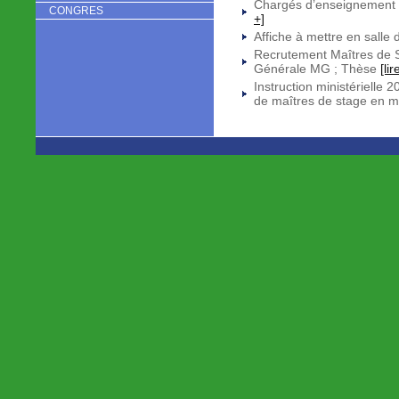
Chargés d’enseignement 
CONGRES
+]
Affiche à mettre en salle 
Recrutement Maîtres de 
Générale MG ; Thèse
[lir
Instruction ministérielle 
de maîtres de stage en 