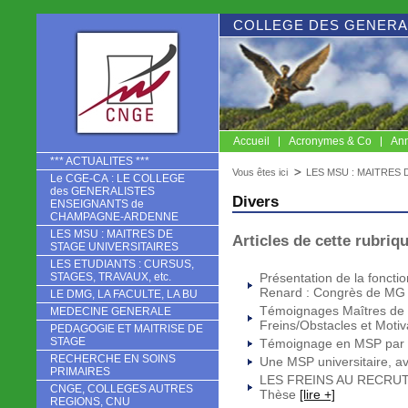
COLLEGE DES GENERA
Accueil
Acronymes & Co
Ann
CNGE
*** ACTUALITES ***
Vous êtes ici
LES MSU : MAITRES 
Le CGE-CA : LE COLLEGE
des GENERALISTES
Divers
ENSEIGNANTS de
CHAMPAGNE-ARDENNE
LES MSU : MAITRES DE
Articles de cette rubriq
STAGE UNIVERSITAIRES
LES ETUDIANTS : CURSUS,
STAGES, TRAVAUX, etc.
Présentation de la foncti
Renard : Congrès de MG
LE DMG, LA FACULTE, LA BU
Témoignages Maîtres de 
MEDECINE GENERALE
Freins/Obstacles et Motiv
PEDAGOGIE ET MAITRISE DE
STAGE
Témoignage en MSP par l
RECHERCHE EN SOINS
Une MSP universitaire, a
PRIMAIRES
LES FREINS AU RECRU
CNGE, COLLEGES AUTRES
Thèse
[lire +]
REGIONS, CNU