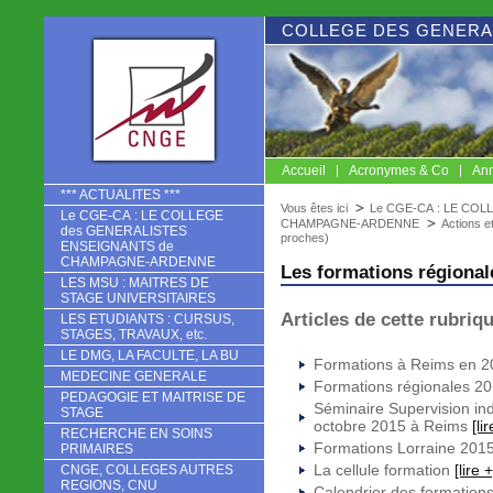
COLLEGE DES GENERA
Accueil
Acronymes & Co
Ann
CNGE
*** ACTUALITES ***
Vous êtes ici
Le CGE-CA : LE CO
Le CGE-CA : LE COLLEGE
CHAMPAGNE-ARDENNE
Actions e
des GENERALISTES
proches)
ENSEIGNANTS de
CHAMPAGNE-ARDENNE
Les formations régional
LES MSU : MAITRES DE
STAGE UNIVERSITAIRES
Articles de cette rubriq
LES ETUDIANTS : CURSUS,
STAGES, TRAVAUX, etc.
LE DMG, LA FACULTE, LA BU
Formations à Reims en 
MEDECINE GENERALE
Formations régionales 2
PEDAGOGIE ET MAITRISE DE
Séminaire Supervision ind
STAGE
octobre 2015 à Reims
[li
RECHERCHE EN SOINS
Formations Lorraine 201
PRIMAIRES
La cellule formation
[lire +
CNGE, COLLEGES AUTRES
REGIONS, CNU
Calendrier des formation