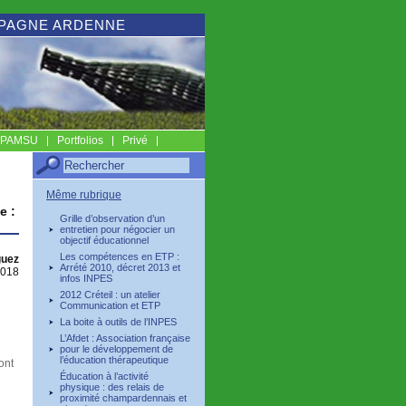
MPAGNE ARDENNE
s PAMSU
Portfolios
Privé
Même rubrique
e :
Grille d’observation d’un
entretien pour négocier un
objectif éducationnel
Les compétences en ETP :
uez
Arrété 2010, décret 2013 et
2018
infos INPES
2012 Créteil : un atelier
Communication et ETP
La boite à outils de l’INPES
L’Afdet : Association française
pour le développement de
l’éducation thérapeutique
ont
Éducation à l’activité
physique : des relais de
proximité champardennais et