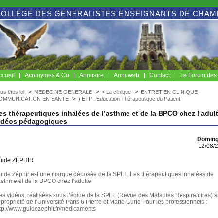
COLLEGE DES GENERALISTES ENSEIGNANTS DE CHA
ccueil
Acronymes & Co
Annuaire
Annuweb
Contact
Le Forum de
us êtes ici
MEDECINE GENERALE
> La clinique
ENTRETIEN CLINIQUE -
OMMUNICATION EN SANTE
) ETP : Education Thérapeutique du Patient
es thérapeutiques inhalées de l’asthme et de la BPCO chez l’adult
idéos pédagogiques
Doming
12/08/
uide ZÉPHIR
uide Zéphir est une marque déposée de la SPLF. Les thérapeutiques inhalées de
asthme et de la BPCO chez l’adulte
es vidéos, réalisées sous l’égide de la SPLF (Revue des Maladies Respiratoires) s
 propriété de l’Université Paris 6 Pierre et Marie Curie Pour les professionnels :
ttp://www.guidezephir.fr/medicaments