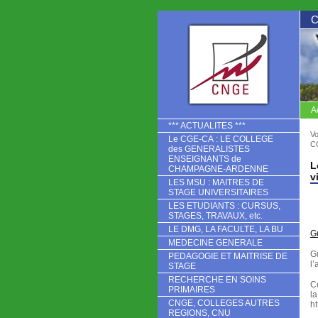
A
CNGE
*** ACTUALITES ***
Vo
Le CGE-CA : LE COLLEGE
C
des GENERALISTES
ENSEIGNANTS de
L
CHAMPAGNE-ARDENNE
v
LES MSU : MAITRES DE
STAGE UNIVERSITAIRES
LES ETUDIANTS : CURSUS,
STAGES, TRAVAUX, etc.
LE DMG, LA FACULTE, LA BU
G
MEDECINE GENERALE
G
PEDAGOGIE ET MAITRISE DE
l’
STAGE
RECHERCHE EN SOINS
C
PRIMAIRES
la
CNGE, COLLEGES AUTRES
h
REGIONS, CNU