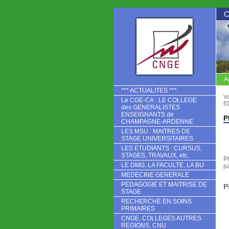
A
CNGE
*** ACTUALITES ***
Vo
Le CGE-CA : LE COLLEGE
E
des GENERALISTES
ENSEIGNANTS de
P
CHAMPAGNE-ARDENNE
LES MSU : MAITRES DE
STAGE UNIVERSITAIRES
LES ETUDIANTS : CURSUS,
STAGES, TRAVAUX, etc.
P
LE DMG, LA FACULTE, LA BU
pa
MEDECINE GENERALE
PEDAGOGIE ET MAITRISE DE
P
STAGE
RECHERCHE EN SOINS
PRIMAIRES
CNGE, COLLEGES AUTRES
REGIONS, CNU