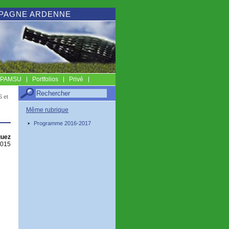
MPAGNE ARDENNE
s PAMSU
Portfolios
Privé
S et
Même rubrique
Programme 2016-2017
uez
2015