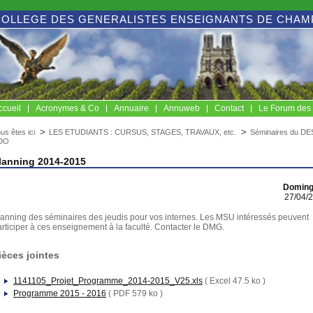
COLLEGE DES GENERALISTES ENSEIGNANTS DE CHA
ccueil
Acronymes & Co
Annuaire
Annuweb
Contact
Le Forum de
us êtes ici
LES ETUDIANTS : CURSUS, STAGES, TRAVAUX, etc.
Séminaires du DE
DO
lanning 2014-2015
Doming
27/04/
lanning des séminaires des jeudis pour vos internes. Les MSU intéressés peuvent
rticiper à ces enseignement à la faculté. Contacter le DMG.
ièces jointes
1141105_Projet_Programme_2014-2015_V25.xls
( Excel 47.5 ko )
Programme 2015 - 2016
( PDF 579 ko )